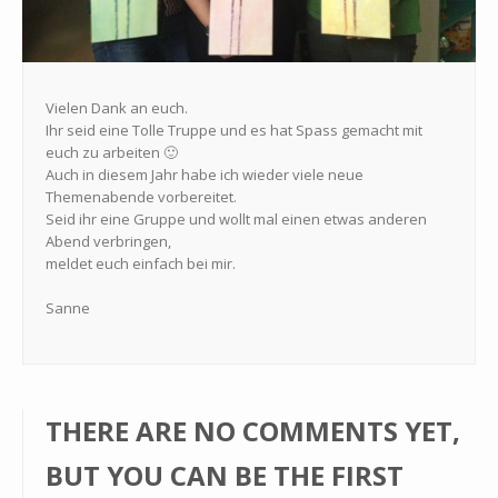
Vielen Dank an euch.
Ihr seid eine Tolle Truppe und es hat Spass gemacht mit
euch zu arbeiten 🙂
Auch in diesem Jahr habe ich wieder viele neue
Themenabende vorbereitet.
Seid ihr eine Gruppe und wollt mal einen etwas anderen
Abend verbringen,
meldet euch einfach bei mir.
Sanne
THERE ARE NO COMMENTS YET,
BUT YOU CAN BE THE FIRST